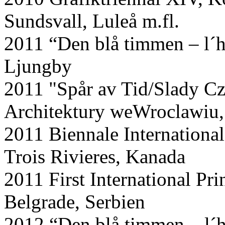
Sundsvall, Luleå m.fl.
2011 “Den blå timmen – l´h
Ljungby
2011 "Spår av Tid/Slady C
Architektury weWroclawiu,
2011 Biennale Internation
Trois Rivieres, Kanada
2011 First International Pr
Belgrade, Serbien
2012 “Den blå timmen – l´h