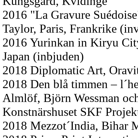
Kungsgård, Kvidinge
2016 "La Gravure Suédoise
Taylor, Paris, Frankrike (in
2016 Yurinkan in Kiryu Cit
Japan (inbjuden)
2018 Diplomatic Art, Orav
2018 Den blå timmen – l´heu
Almlöf, Björn Wessman och
Konstnärshuset SKF Projek
2018 Mezzot´India, Bihar M