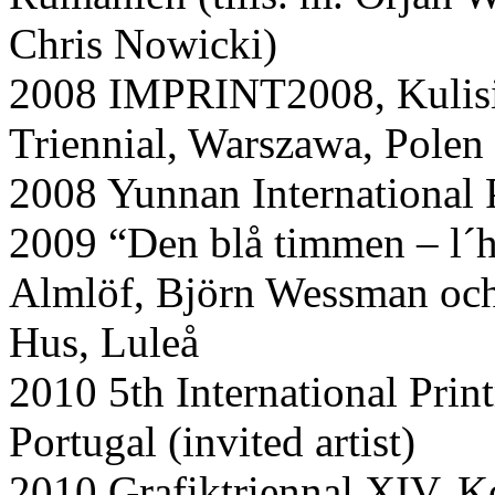
Chris Nowicki)
2008 IMPRINT2008, Kulisie
Triennial, Warszawa, Polen (
2008 Yunnan International 
2009 “Den blå timmen – l´he
Almlöf, Björn Wessman och
Hus, Luleå
2010 5th International Pri
Portugal (invited artist)
2010 Grafiktriennal XIV, 