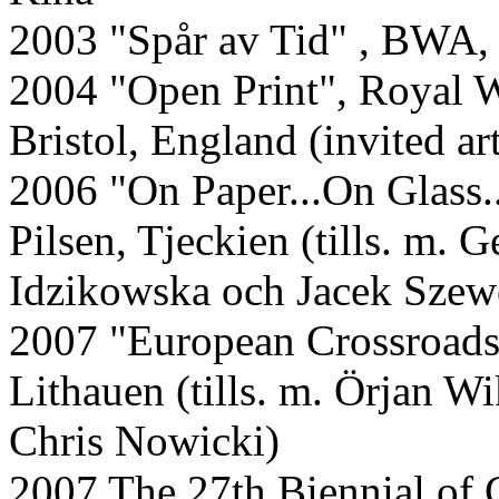
2003 "Spår av Tid" , BWA,
2004 "Open Print", Royal 
Bristol, England (invited art
2006 "On Paper...On Glass..
Pilsen, Tjeckien (tills. m. 
Idzikowska och Jacek Szew
2007 "European Crossroads",
Lithauen (tills. m. Örjan 
Chris Nowicki)
2007 The 27th Biennial of 